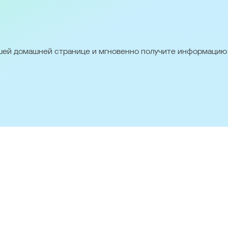
ige
Suomi
United Kingdom
n - Russian)
Қазақстан - Қазақша (Kazakhstan - Kazakh)
Россия
ашей домашней странице и мгновенно получите информацию
 (China)
香港特別行政區 (Hong Kong SAR)
台灣 (Taiwan)
日本語