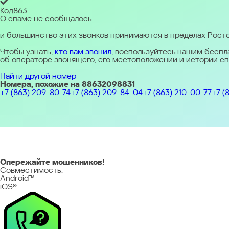
Западная Европа
Код
863
Belgique & Luxembourg
Danmark
Deutschland & Schweiz
Españ
О спаме не сообщалось.
Восточная Европа
Česká republika
Magyarország
Polska
România
Srbija
Türkiye
Ελλάδ
и большинство этих звонков принимаются в пределах Росто
и Белару́сь (Russia & Belarus)
Україна (Ukraine)
Азиатско-Тихоокеанский регион
Чтобы узнать,
кто вам звонил
, воспользуйтесь нашим бесп
Australia
India
Indonesia (Bahasa)
Malaysia - English
Malaysia - Ba
об операторе звонящего, его местоположении и истории с
(Japan)
Для всех других стран
Найти другой номер
Глобальная версия
Номера, похожие на 88632098831
+7 (863) 209-80-74
+7 (863) 209-84-04
+7 (863) 210-00-77
+7 (8
Опережайте мошенников!
Совместимость:
Android™
iOS®