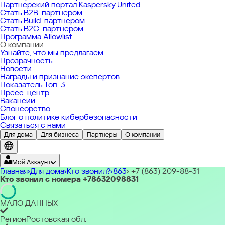
Партнерский портал Kaspersky United
Стать B2B-партнером
Стать Build-партнером
Стать B2C-партнером
Программа Allowlist
О компании
Узнайте, что мы предлагаем
Прозрачность
Новости
Награды и признание экспертов
Показатель Топ-3
Пресс-центр
Вакансии
Спонсорство
Блог о политике кибербезопасности
Связаться с нами
Для дома
Для бизнеса
Партнеры
О компании
Мой Аккаунт
Главная
Для дома
Кто звонил?
863
+7 (863) 209-88-31
Кто звонил с номера +78632098831
Северная и Южная Америки
América Latina
Brasil
United States
Canada - English
Canada - Fr
Африка
МАЛО ДАННЫХ
Afrique Francophone
Maroc
South Africa
Tunisie
Ближний Восток
Регион
Ростовская обл.
Middle East (English)
الشرق الأوسط (Arabic)