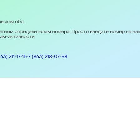
a
France
Italia & Svizzera
Nederland
Norge
Österreich
Portugal
Sver
α (Greece)
България (Bulgaria)
Қазақстан - Русский (Kazakhsta
вская обл..
латным определителем номера. Просто введите номер на н
hasa Melayu
New Zealand
Việt Nam
ไทย (Thailand)
한국 (Korea)
中国
пам-активности
63) 211-17-11
+7 (863) 218-07-98