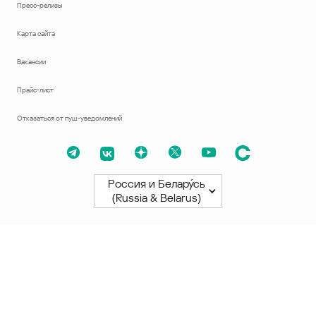
Пресс-релизы
Карта сайта
Вакансии
Прайс-лист
Отказаться от пуш-уведомлений
Россия и Белару́сь
(Russia & Belarus)
Северная и Южная Америки
América Latina
Brasil