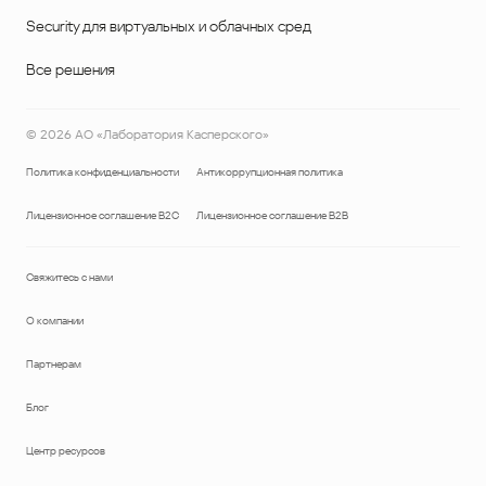
Security для виртуальных и облачных сред
Все решения
©
2026
АО «Лаборатория Касперского»
Политика конфиденциальности
Антикоррупционная политика
Лицензионное соглашение B2C
Лицензионное соглашение B2B
Свяжитесь с нами
О компании
Партнерам
Блог
Центр ресурсов