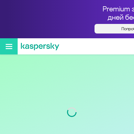
Premium 
дней бе
Попро
Кто звонил с номера
+78636577777
Регион
Ростовская обл.
Код
863