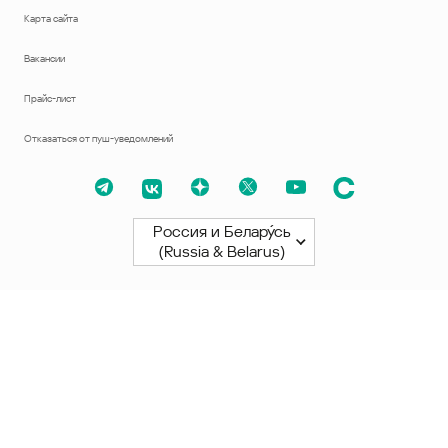
Карта сайта
Вакансии
Прайс-лист
Отказаться от пуш-уведомлений
Россия и Белару́сь
(Russia & Belarus)
Северная и Южная Америки
América Latina
Brasil
United States