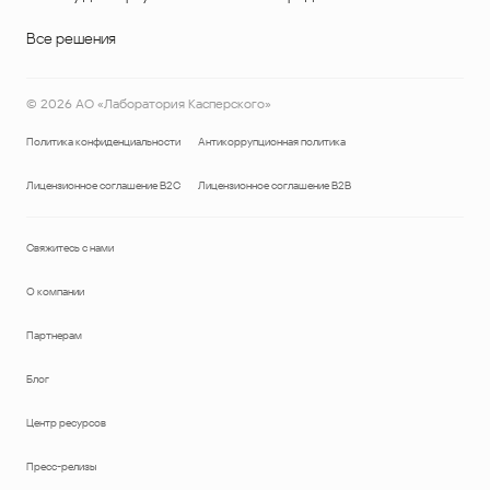
Все решения
©
2026
АО «Лаборатория Касперского»
Политика конфиденциальности
Антикоррупционная политика
Лицензионное соглашение B2C
Лицензионное соглашение B2B
Свяжитесь с нами
О компании
Партнерам
Блог
Центр ресурсов
Пресс-релизы