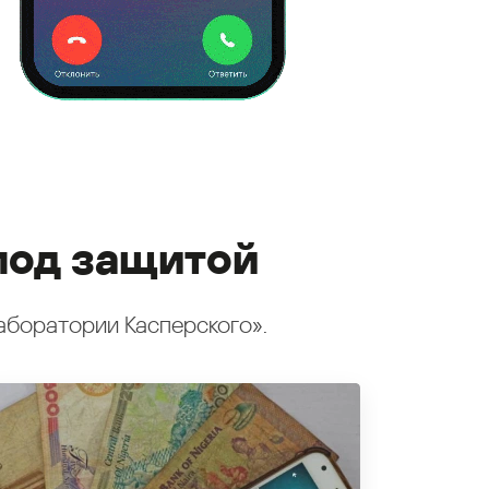
под защитой
аборатории Касперского».