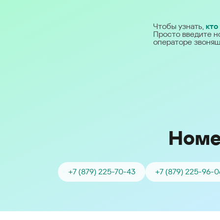
Ближний Восток
Чтобы узнать,
кто
Просто введите н
Middle East (English)
операторе звонящ
الشرق الأوسط (Arabic)
Номе
+7 (879) 225-70-43
+7 (879) 225-96-0