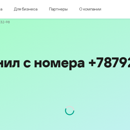
ма
Для бизнеса
Партнеры
О компании
дная Европа
Восточная Европа
-32-98
e & Luxembourg
Česká republika
k
Magyarország
land & Schweiz
Polska
România
нил с номера +787
Srbija
Svizzera
Türkiye
nd
Ελλάδα (Greece)
България (Bulgaria)
ich
Қазақстан - Русский (Kazakhstan -
Russian)
Қазақстан - Қазақша (Kazakhstan -
Kazakh)
Россия и Белару́сь (Russia &
Kingdom
Belarus)