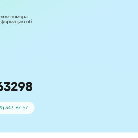
台灣 (Taiwan)
日本語 (Japan)
елем номера.
информацию об
Для всех других
стран
Глобальная версия
63298
79) 343-67-57