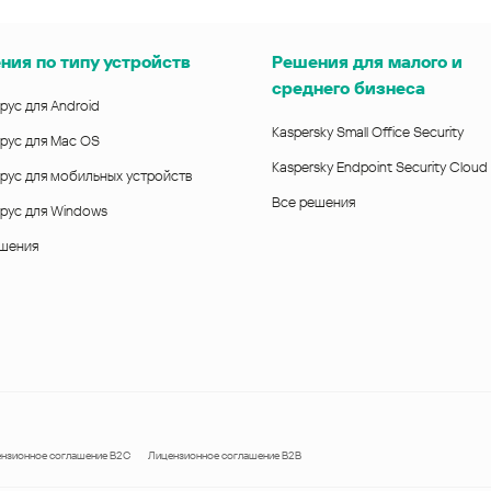
ния по типу устройств
Решения для малого и
среднего бизнеса
рус для Android
Kaspersky Small Office Security
рус для Mac OS
Kaspersky Endpoint Security Cloud
рус для мобильных устройств
Все решения
рус для Windows
ешения
нзионное соглашение B2C
Лицензионное соглашение B2B