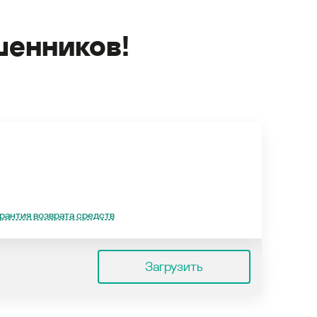
енников!
рантия возврата средств
Загрузить