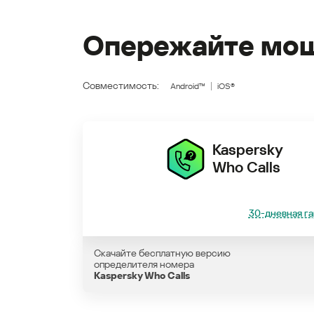
Опережайте мош
Совместимость:
Android™
iOS®
Kaspersky
Who Calls
30-дневная га
Скачайте бесплатную версию
определителя номера
Kaspersky Who Calls