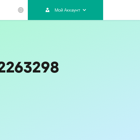
Мой Аккаунт
Азиатско-
Тихоокеанский
регион
Australia
India
92263298
Indonesia (Bahasa)
Malaysia - English
Malaysia - Bahasa Melayu
New Zealand
Việt Nam
ไทย (Thailand)
Код
879
한국 (Korea)
中国 (China)
香港特別行政區 (Hong Kong SAR)