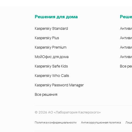
Решения для дома
Реше
Kaspersky Standard
Антиви
Kaspersky Plus
Антиви
Kaspersky Premium
Антиви
МойОфис для дома
Антиви
Kaspersky Safe Kids
Все р
Kaspersky Who Calls
Kaspersky Password Manager
Все решения
©
2026
АО «Лаборатория Касперского»
Политика конфиденциальности
Антикоррупционная политика
Лице