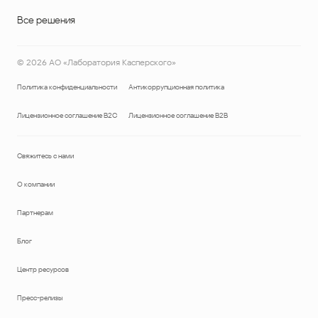
Все решения
©
2026
АО «Лаборатория Касперского»
Политика конфиденциальности
Антикоррупционная политика
Лицензионное соглашение B2C
Лицензионное соглашение B2B
Свяжитесь с нами
О компании
Партнерам
Блог
Центр ресурсов
Пресс-релизы