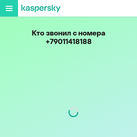
Кто звонил с номера
+79011418188
Код
901
Оператор
Tele2