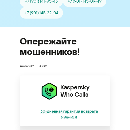
+7 (901) 141-95-45
+7 (901) 145-09-49
+7 (901) 145-22-04
Опережайте
мошенников!
Android™
iOS®
Kaspersky
Who Calls
30-дневная гарантия возврата
средств