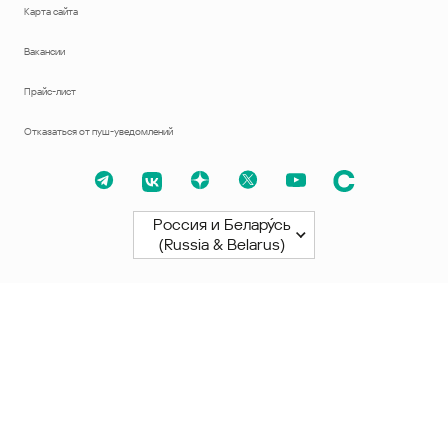
Карта сайта
Вакансии
Прайс-лист
Отказаться от пуш-уведомлений
Россия и Белару́сь
(Russia & Belarus)
Северная и Южная Америки
América Latina
Brasil
United States