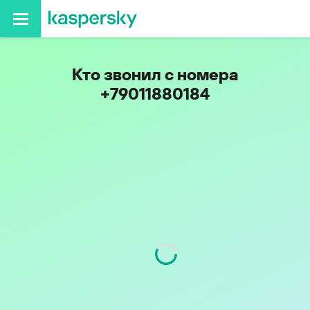
Кто звонил с номера
+79011880184
Код
901
Оператор
Tele2