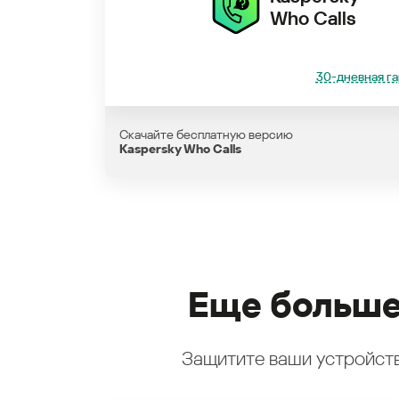
Who Calls
30-дневная га
Скачайте бесплатную версию
Kaspersky Who Calls
Еще больше
Защитите ваши устройств