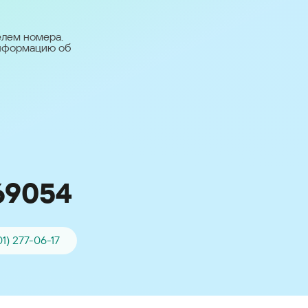
台灣 (Taiwan)
日本語 (Japan)
елем номера.
информацию об
Для всех других
стран
Глобальная версия
69054
01) 277-06-17