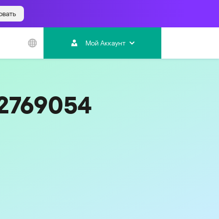
овать
Азиатско-
Тихоокеанский
Мой Аккаунт
регион
Australia
India
12769054
Indonesia (Bahasa)
Malaysia - English
Malaysia - Bahasa Melayu
New Zealand
Việt Nam
ไทย (Thailand)
한국 (Korea)
中国 (China)
香港特別行政區 (Hong Kong SAR)