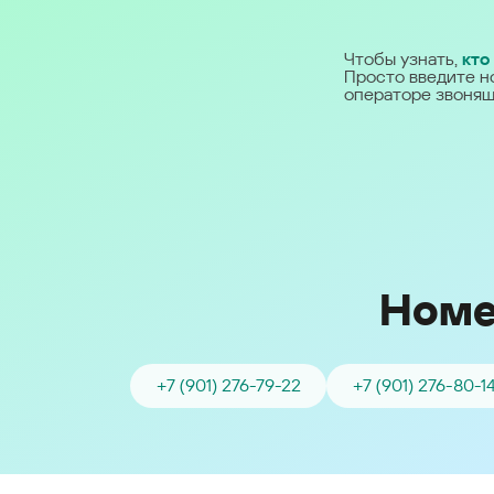
Ближний Восток
Чтобы узнать,
кто
Просто введите н
Middle East (English)
операторе звонящ
الشرق الأوسط (Arabic)
Номе
+7 (901) 276-79-22
+7 (901) 276-80-1