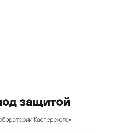
под защитой
аборатории Касперского».