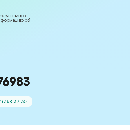
台灣 (Taiwan)
日本語 (Japan)
елем номера.
информацию об
Для всех других
стран
Глобальная версия
76983
01) 358-32-30