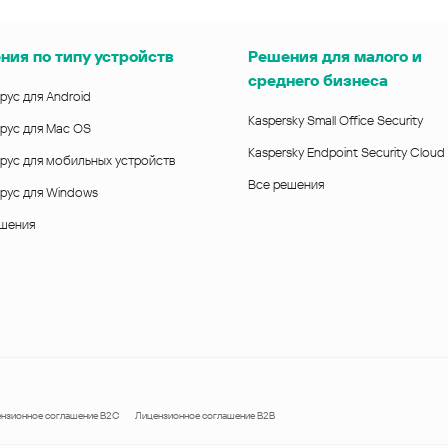
ния по типу устройств
Решения для малого и
среднего бизнеса
рус для Android
Kaspersky Small Office Security
рус для Mac OS
Kaspersky Endpoint Security Cloud
рус для мобильных устройств
Все решения
рус для Windows
ешения
нзионное соглашение B2C
Лицензионное соглашение B2B