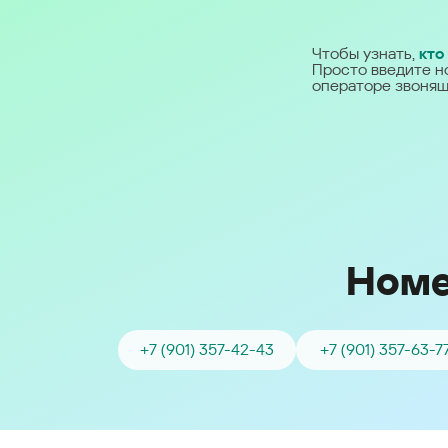
Ближний Восток
Чтобы узнать,
кто
Просто введите н
Middle East (English)
операторе звонящ
الشرق الأوسط (Arabic)
Номе
+7 (901) 357-42-43
+7 (901) 357-63-7