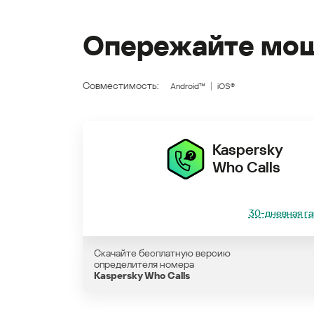
Опережайте мош
Совместимость:
Android™
iOS®
Kaspersky
Who Calls
30-дневная га
Скачайте бесплатную версию
определителя номера
Kaspersky Who Calls