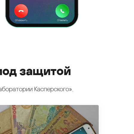
под защитой
аборатории Касперского».