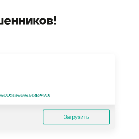
енников!
рантия возврата средств
Загрузить