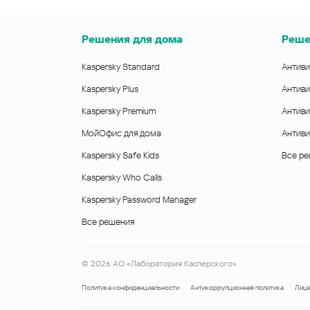
Решения для дома
Реше
Kaspersky Standard
Антиви
Kaspersky Plus
Антиви
Kaspersky Premium
Антиви
МойОфис для дома
Антиви
Kaspersky Safe Kids
Все р
Kaspersky Who Calls
Kaspersky Password Manager
Все решения
©
2026
АО «Лаборатория Касперского»
Политика конфиденциальности
Антикоррупционная политика
Лице