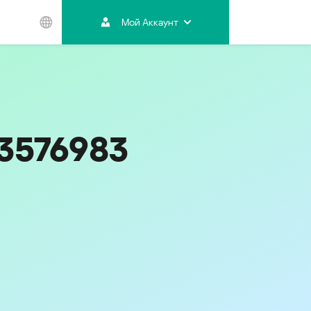
Мой Аккаунт
Азиатско-
Тихоокеанский
регион
Australia
India
13576983
Indonesia (Bahasa)
Malaysia - English
Malaysia - Bahasa Melayu
New Zealand
Việt Nam
ไทย (Thailand)
한국 (Korea)
中国 (China)
香港特別行政區 (Hong Kong SAR)