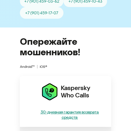
+7 (901) 459-03-62
+7 (901) 459-10-43
+7 (901) 459-17-07
Опережайте
мошенников!
Android™
iOS®
Kaspersky
Who Calls
30-дневная гарантия возврата
средств