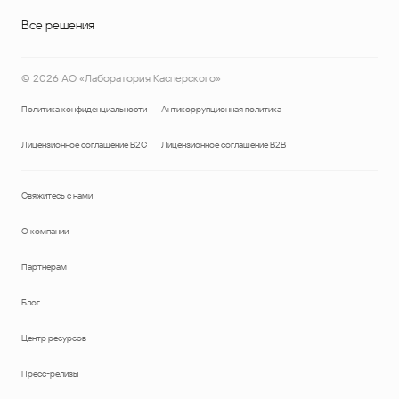
Все решения
©
2026
АО «Лаборатория Касперского»
Политика конфиденциальности
Антикоррупционная политика
Лицензионное соглашение B2C
Лицензионное соглашение B2B
Свяжитесь с нами
О компании
Партнерам
Блог
Центр ресурсов
Пресс-релизы