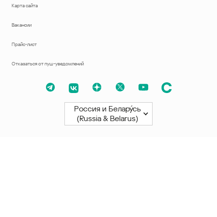
Карта сайта
Вакансии
Прайс-лист
Отказаться от пуш-уведомлений
Россия и Белару́сь
(Russia & Belarus)
Северная и Южная Америки
América Latina
Brasil
United States