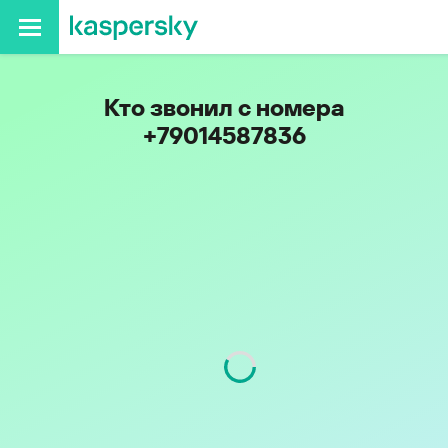
Кто звонил с номера
+79014587836
Код
901
Оператор
Tele2