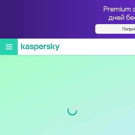
Premium 
дней бе
Попро
Кто звонил с номера
+79015360370
Код
901
Оператор
Tele2