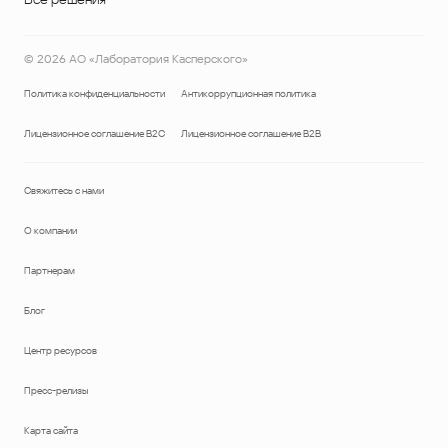
©
2026
АО «Лаборатория Касперского»
Политика конфиденциальности
Антикоррупционная политика
Лицензионное соглашение B2C
Лицензионное соглашение B2B
Свяжитесь с нами
О компании
Партнерам
Блог
Центр ресурсов
Пресс-релизы
Карта сайта