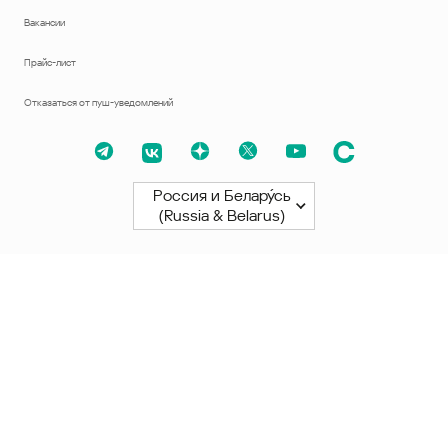
Вакансии
Прайс-лист
Отказаться от пуш-уведомлений
Россия и Белару́сь
(Russia & Belarus)
Северная и Южная Америки
América Latina
Brasil
United States
Canada - English