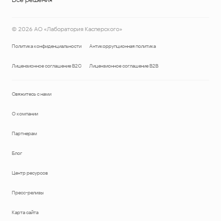
©
2026
АО «Лаборатория Касперского»
Политика конфиденциальности
Антикоррупционная политика
Лицензионное соглашение B2C
Лицензионное соглашение B2B
Свяжитесь с нами
О компании
Партнерам
Блог
Центр ресурсов
Пресс-релизы
Карта сайта