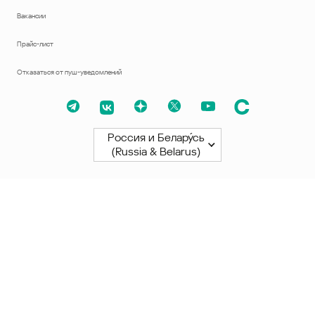
Вакансии
Прайс-лист
Отказаться от пуш-уведомлений
Россия и Белару́сь
(Russia & Belarus)
Северная и Южная Америки
América Latina
Brasil
United States
Canada - English