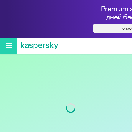
Premium 
дней бе
Попро
Кто звонил с номера
+79015638516
Код
901
Оператор
Tele2