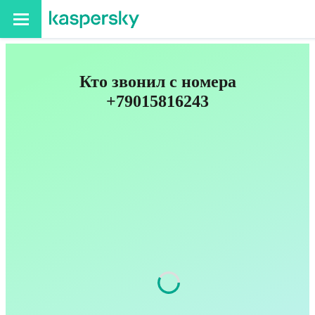
Кто звонил с номера
+79015816243
Код
901
Оператор
Tele2