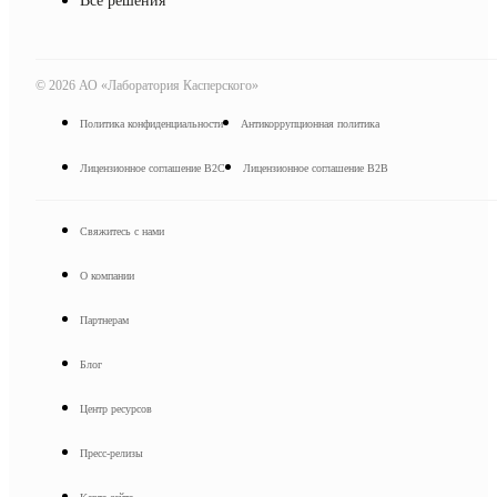
Все решения
©
2026
АО «Лаборатория Касперского»
Политика конфиденциальности
Антикоррупционная политика
Лицензионное соглашение B2C
Лицензионное соглашение B2B
Свяжитесь с нами
О компании
Партнерам
Блог
Центр ресурсов
Пресс-релизы