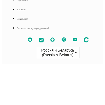
Карта сайта
Вакансии
Прайс-лист
Отказаться от пуш-уведомлений
Россия и Белару́сь
(Russia & Belarus)
Северная и Южная Америки
América Latina
Brasil
United States