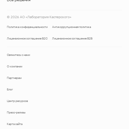
©
2026
АО «Лаборатория Касперского»
Политика конфиденциальности
Антикоррупционная политика
Лицензионное соглашение B2C
Лицензионное соглашение B2B
Свяжитесь с нами
О компании
Партнерам
Блог
Центр ресурсов
Пресс-релизы
Карта сайта