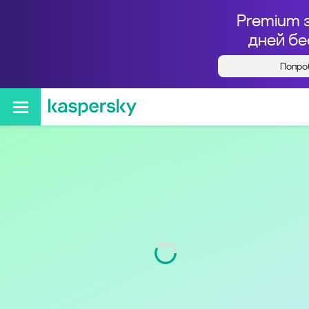
Premium 
дней бе
Попро
Кто звонил с номера
+79016717859
Код
901
Оператор
Tele2