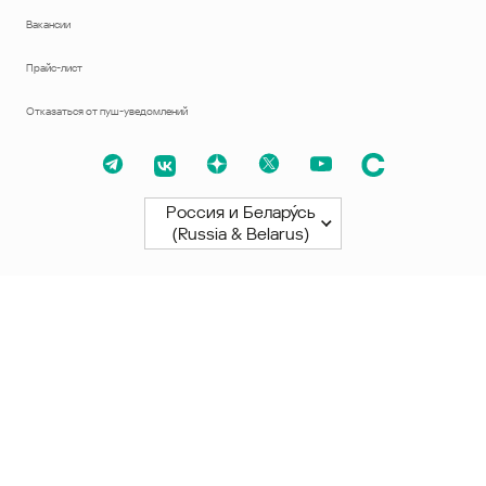
Вакансии
Прайс-лист
Отказаться от пуш-уведомлений
Россия и Белару́сь
(Russia & Belarus)
Северная и Южная Америки
América Latina
Brasil
United States
Canada - English