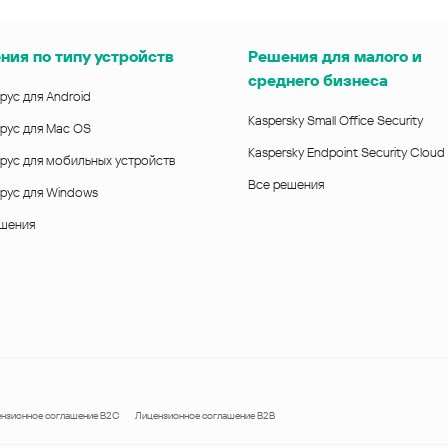
ния по типу устройств
Решения для малого и
среднего бизнеса
рус для Android
Kaspersky Small Office Security
рус для Mac OS
Kaspersky Endpoint Security Cloud
рус для мобильных устройств
Все решения
рус для Windows
ешения
нзионное соглашение B2C
Лицензионное соглашение B2B