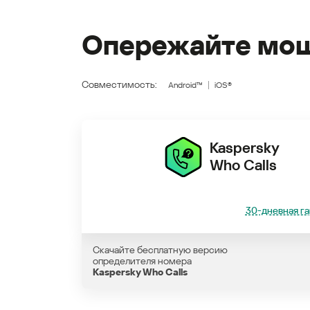
Опережайте мош
Совместимость:
Android™
iOS®
Kaspersky
Who Calls
30-дневная га
Скачайте бесплатную версию
определителя номера
Kaspersky Who Calls