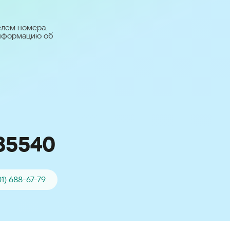
台灣 (Taiwan)
日本語 (Japan)
елем номера.
информацию об
Для всех других
стран
Глобальная версия
85540
01) 688-67-79