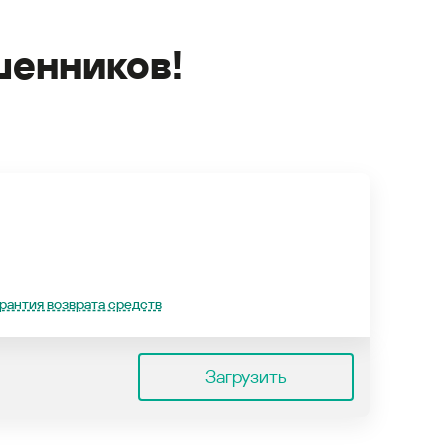
енников!
рантия возврата средств
Загрузить