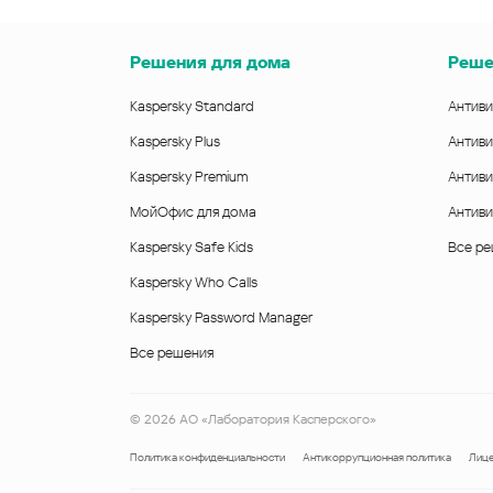
Решения для дома
Реше
Kaspersky Standard
Антиви
Kaspersky Plus
Антиви
Kaspersky Premium
Антиви
МойОфис для дома
Антиви
Kaspersky Safe Kids
Все р
Kaspersky Who Calls
Kaspersky Password Manager
Все решения
©
2026
АО «Лаборатория Касперского»
Политика конфиденциальности
Антикоррупционная политика
Лице