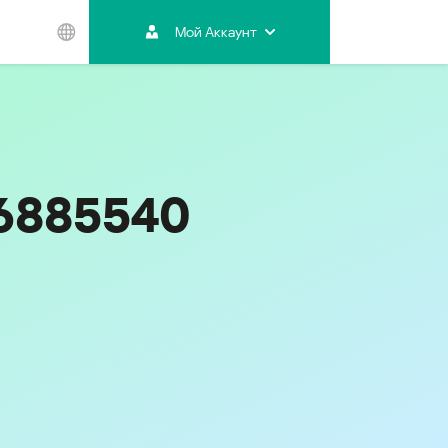
Мой Аккаунт
Азиатско-
Тихоокеанский
регион
Australia
India
16885540
Indonesia (Bahasa)
Malaysia - English
Malaysia - Bahasa Melayu
New Zealand
Việt Nam
ไทย (Thailand)
한국 (Korea)
中国 (China)
香港特別行政區 (Hong Kong SAR)