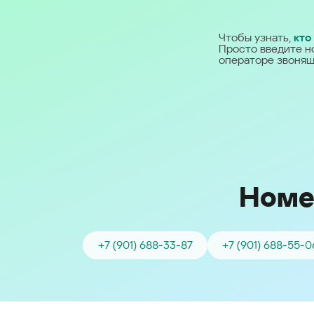
Ближний Восток
Чтобы узнать,
кто
Просто введите н
Middle East (English)
операторе звонящ
الشرق الأوسط (Arabic)
Номе
+7 (901) 688-33-87
+7 (901) 688-55-0