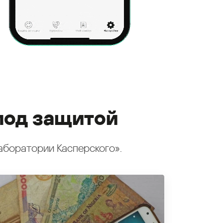
под защитой
аборатории Касперского».