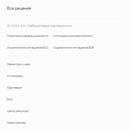
Все решения
©
2026
АО «Лаборатория Касперского»
Политика конфиденциальности
Антикоррупционная политика
Лицензионное соглашение B2C
Лицензионное соглашение B2B
Свяжитесь с нами
О компании
Партнерам
Блог
Центр ресурсов
Пресс-релизы