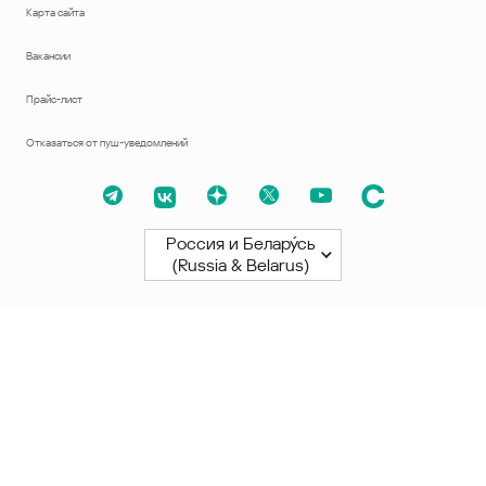
Карта сайта
Вакансии
Прайс-лист
Отказаться от пуш-уведомлений
Россия и Белару́сь
(Russia & Belarus)
Северная и Южная Америки
América Latina
Brasil
United States