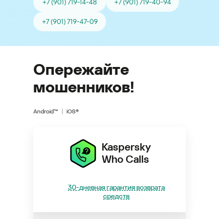
+7 (901) 719-14-48
+7 (901) 719-40-94
+7 (901) 719-47-09
Опережайте
мошенников!
Android™
iOS®
Kaspersky
Who Calls
30-дневная гарантия возврата
средств