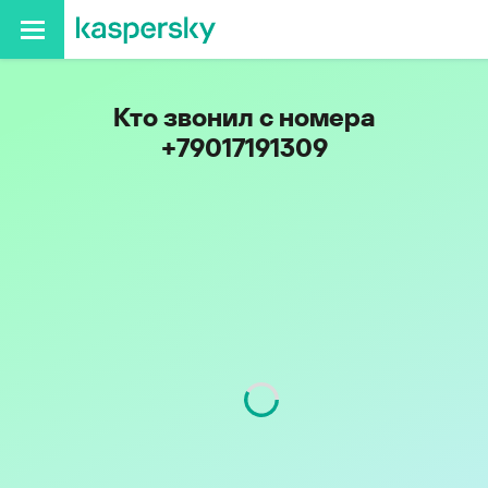
Кто звонил с номера
+79017191309
Код
901
Оператор
Tele2