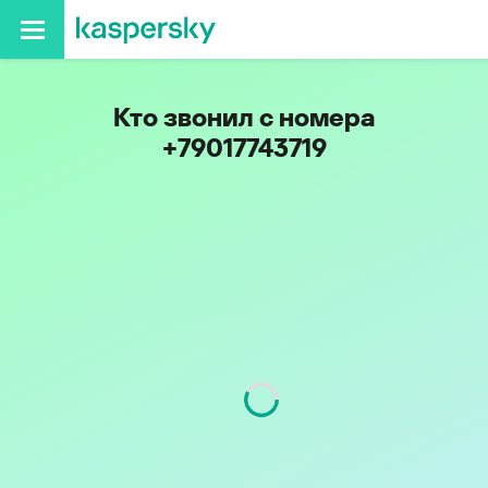
Кто звонил с номера
+79017743719
Код
901
Оператор
Tele2