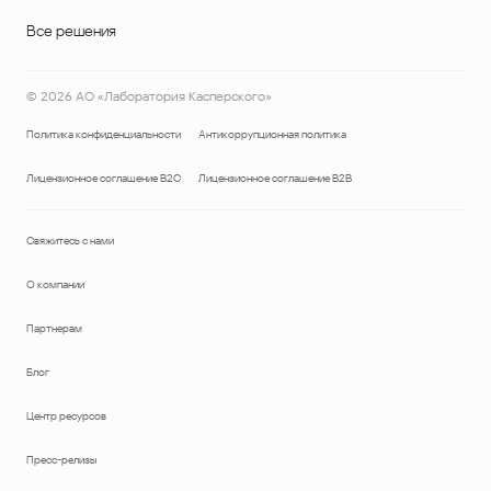
Все решения
©
2026
АО «Лаборатория Касперского»
Политика конфиденциальности
Антикоррупционная политика
Лицензионное соглашение B2C
Лицензионное соглашение B2B
Свяжитесь с нами
О компании
Партнерам
Блог
Центр ресурсов
Пресс-релизы