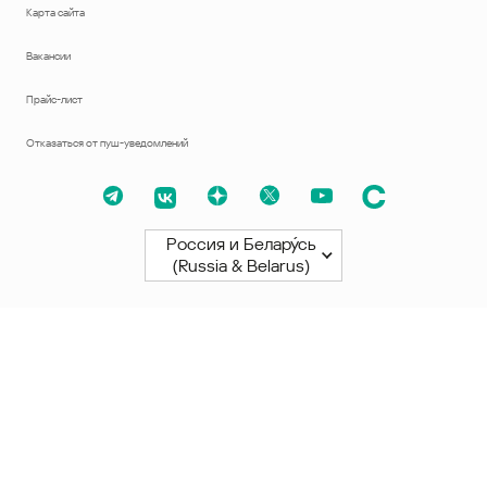
Карта сайта
Вакансии
Прайс-лист
Отказаться от пуш-уведомлений
Россия и Белару́сь
(Russia & Belarus)
Северная и Южная Америки
América Latina
Brasil
United States