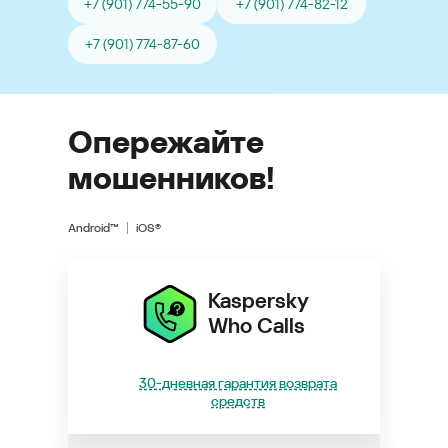
+7 (901) 774-55-90
+7 (901) 774-82-12
+7 (901) 774-87-60
Опережайте
мошенников!
Android™
iOS®
Kaspersky
Who Calls
30-дневная гарантия возврата
средств