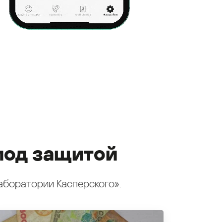
под защитой
аборатории Касперского».