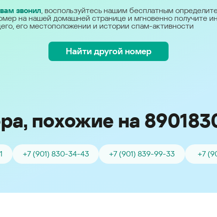
Україна (Ukraine)
 вам звонил
, воспользуйтесь нашим бесплатным определит
омер на нашей домашней странице и мгновенно получите 
его, его местоположении и истории спам-активности
Найти другой номер
ра, похожие на 890183
1
+7 (901) 830-34-43
+7 (901) 839-99-33
+7 (9