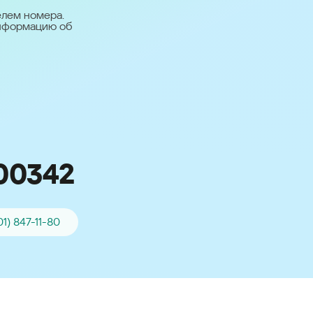
台灣 (Taiwan)
елем номера.
информацию об
日本語 (Japan)
Для всех других
стран
Глобальная версия
00342
01) 847-11-80