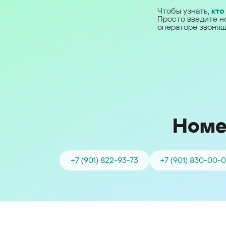
Ближний Восток
Чтобы узнать,
кто
Просто введите н
операторе звонящ
Middle East (English)
الشرق الأوسط (Arabic)
Номе
+7 (901) 822-93-73
+7 (901) 830-00-0