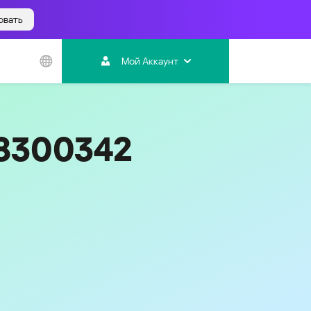
овать
Азиатско-
Тихоокеанский
Мой Аккаунт
регион
Australia
India
18300342
Indonesia (Bahasa)
Malaysia - English
Malaysia - Bahasa Melayu
New Zealand
Việt Nam
ไทย (Thailand)
한국 (Korea)
中国 (China)
香港特別行政區 (Hong Kong SAR)