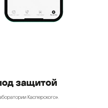
под защитой
аборатории Касперского».