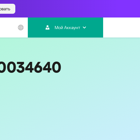
овать
Азиатско-
Тихоокеанский
Мой Аккаунт
регион
Australia
India
20034640
Indonesia (Bahasa)
Malaysia - English
Malaysia - Bahasa Melayu
New Zealand
Việt Nam
ไทย (Thailand)
한국 (Korea)
中国 (China)
香港特別行政區 (Hong Kong SAR)