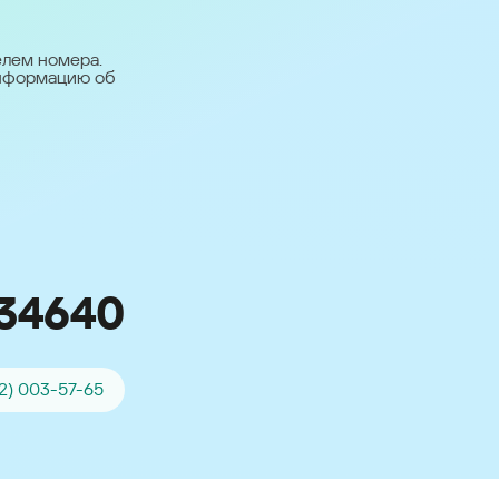
台灣 (Taiwan)
日本語 (Japan)
елем номера.
информацию об
Для всех других
стран
Глобальная версия
34640
2) 003-57-65