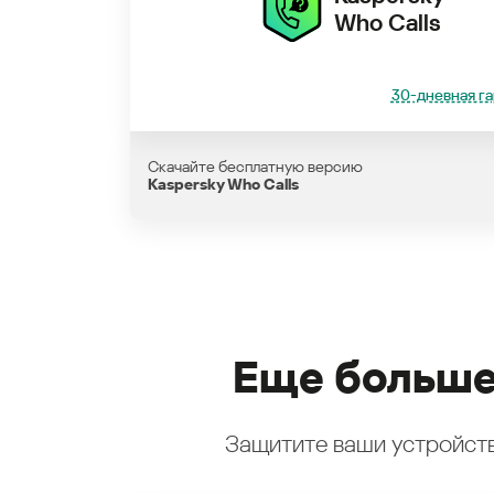
Who Calls
30-дневная га
Скачайте бесплатную версию
Kaspersky Who Calls
Еще больше
Защитите ваши устройств