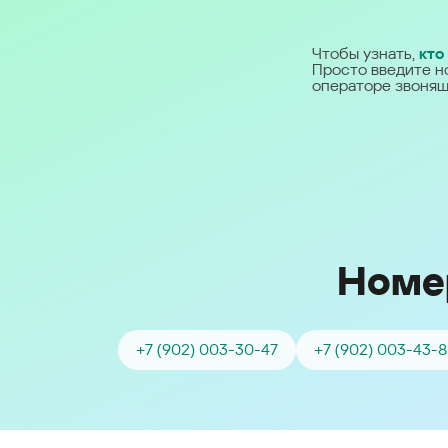
Ближний Восток
Чтобы узнать,
кто
Просто введите н
Middle East (English)
операторе звонящ
الشرق الأوسط (Arabic)
Номе
+7 (902) 003-30-47
+7 (902) 003-43-