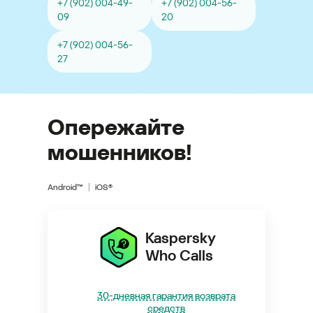
+7 (902) 004-49-
+7 (902) 004-56-
09
20
+7 (902) 004-56-
27
Опережайте
мошенников!
Android™
iOS®
Kaspersky
Who Calls
30-дневная гарантия возврата
средств