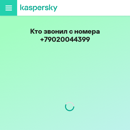
Кто звонил с номера
+79020044399
Код
902
Оператор
Tele2