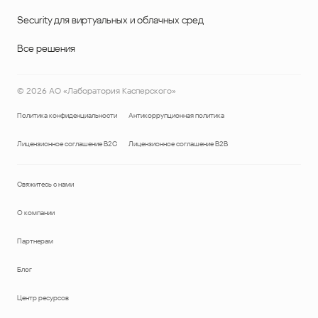
Security для виртуальных и облачных сред
Все решения
©
2026
АО «Лаборатория Касперского»
Политика конфиденциальности
Антикоррупционная политика
Лицензионное соглашение B2C
Лицензионное соглашение B2B
Свяжитесь с нами
О компании
Партнерам
Блог
Центр ресурсов