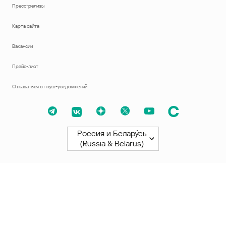
Пресс-релизы
Карта сайта
Вакансии
Прайс-лист
Отказаться от пуш-уведомлений
Россия и Белару́сь
(Russia & Belarus)
Северная и Южная Америки
América Latina
Brasil