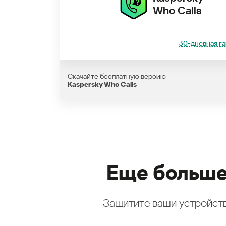
Who Calls
30-дневная га
Скачайте бесплатную версию
Kaspersky Who Calls
Еще больше
Защитите ваши устройств