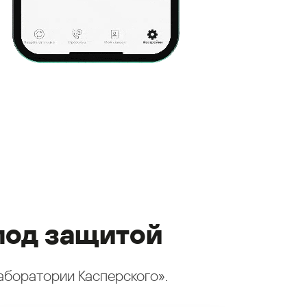
под защитой
аборатории Касперского».