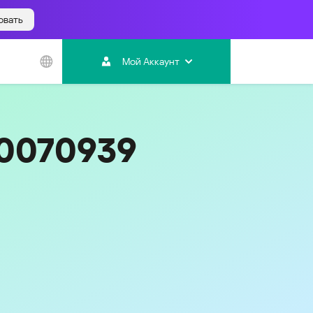
овать
Азиатско-
Тихоокеанский
Мой Аккаунт
регион
Australia
India
20070939
Indonesia (Bahasa)
Malaysia - English
Malaysia - Bahasa Melayu
New Zealand
Việt Nam
ไทย (Thailand)
한국 (Korea)
中国 (China)
香港特別行政區 (Hong Kong SAR)