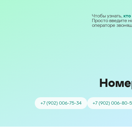
Ближний Восток
Чтобы узнать,
кто
Просто введите н
Middle East (English)
операторе звонящ
الشرق الأوسط (Arabic)
Номе
+7 (902) 006-75-34
+7 (902) 006-80-