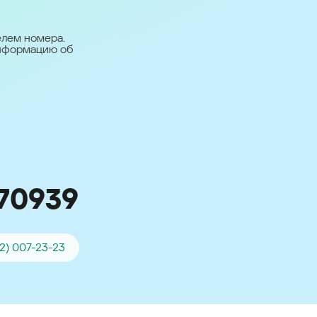
台灣 (Taiwan)
日本語 (Japan)
елем номера.
информацию об
Для всех других
стран
Глобальная версия
70939
2) 007-23-23