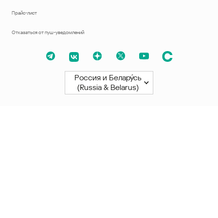
Прайс-лист
Отказаться от пуш-уведомлений
Россия и Белару́сь
(Russia & Belarus)
Северная и Южная Америки
América Latina
Brasil
United States
Canada - English
Canada - Français