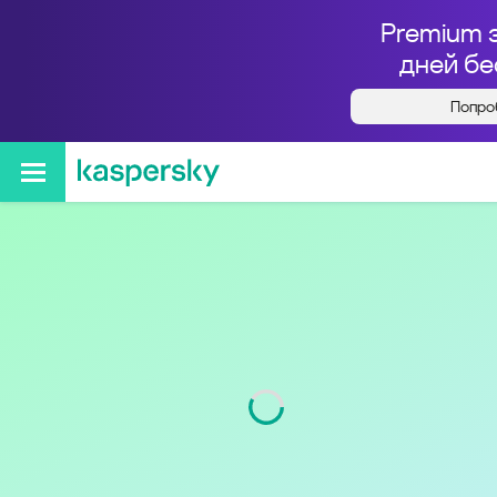
Premium 
дней бе
Попро
Кто звонил с номера
+79021122673
Код
902
Оператор
МегаФон