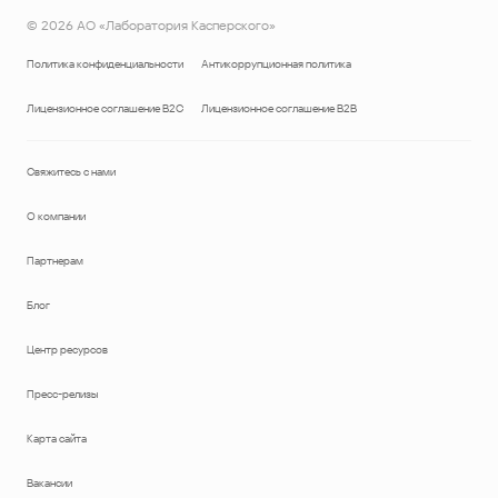
©
2026
АО «Лаборатория Касперского»
Политика конфиденциальности
Антикоррупционная политика
Лицензионное соглашение B2C
Лицензионное соглашение B2B
Свяжитесь с нами
О компании
Партнерам
Блог
Центр ресурсов
Пресс-релизы
Карта сайта
Вакансии