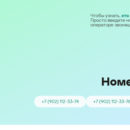
Ближний Восток
Чтобы узнать,
кто
Просто введите н
Middle East (English)
операторе звонящ
الشرق الأوسط (Arabic)
Номе
+7 (902) 112-33-74
+7 (902) 112-33-7