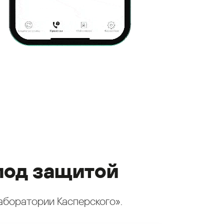
под защитой
аборатории Касперского».