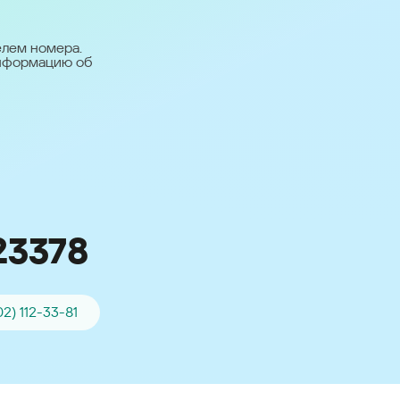
台灣 (Taiwan)
日本語 (Japan)
елем номера.
информацию об
Для всех других
стран
Глобальная версия
23378
02) 112-33-81