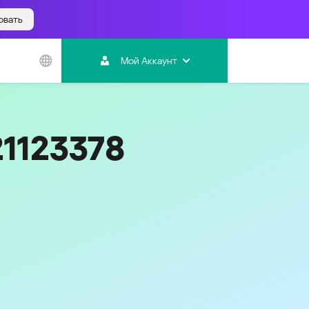
овать
Азиатско-
Тихоокеанский
Мой Аккаунт
регион
Australia
India
21123378
Indonesia (Bahasa)
Malaysia - English
Malaysia - Bahasa Melayu
New Zealand
Việt Nam
ไทย (Thailand)
한국 (Korea)
中国 (China)
香港特別行政區 (Hong Kong SAR)