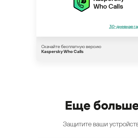
Who Calls
30-дневная га
Скачайте бесплатную версию
Kaspersky Who Calls
Еще больше
Защитите ваши устройств