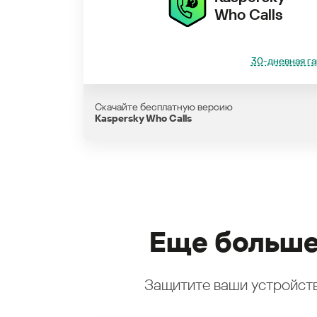
Who Calls
30-дневная га
Скачайте бесплатную версию
Kaspersky Who Calls
Еще больше
Защитите ваши устройств