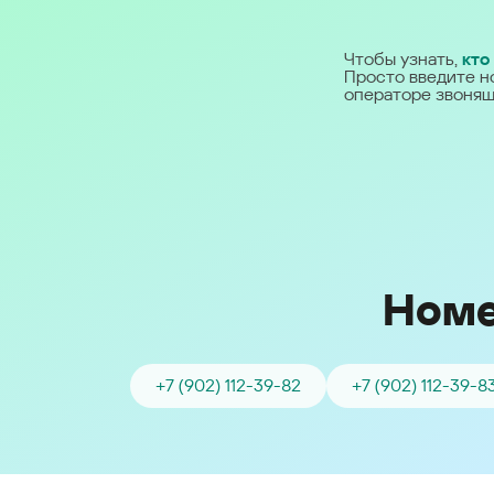
Ближний Восток
Чтобы узнать,
кто
Просто введите н
Middle East (English)
операторе звонящ
الشرق الأوسط (Arabic)
Номе
+7 (902) 112-39-82
+7 (902) 112-39-8