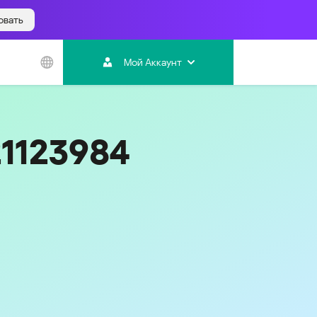
овать
Азиатско-
Тихоокеанский
Мой Аккаунт
регион
Australia
India
21123984
Indonesia (Bahasa)
Malaysia - English
Malaysia - Bahasa Melayu
New Zealand
Việt Nam
ไทย (Thailand)
한국 (Korea)
中国 (China)
香港特別行政區 (Hong Kong SAR)