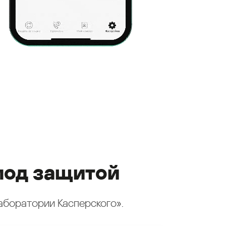
под защитой
аборатории Касперского».