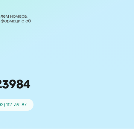
台灣 (Taiwan)
日本語 (Japan)
елем номера.
информацию об
Для всех других
стран
Глобальная версия
23984
02) 112-39-87