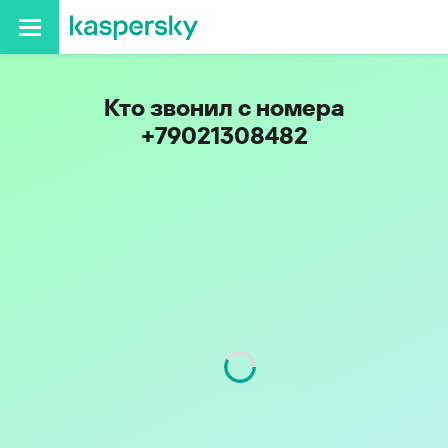
Кто звонил с номера
+79021308482
Код
902
Оператор
Tele2