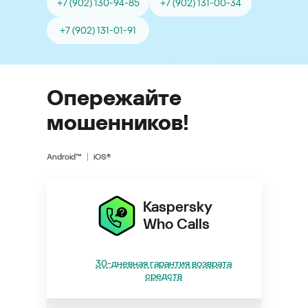
+7 (902) 130-94-85
+7 (902) 131-00-34
+7 (902) 131-01-91
Опережайте
мошенников!
Android™
iOS®
Kaspersky
Who Calls
30-дневная гарантия возврата
средств