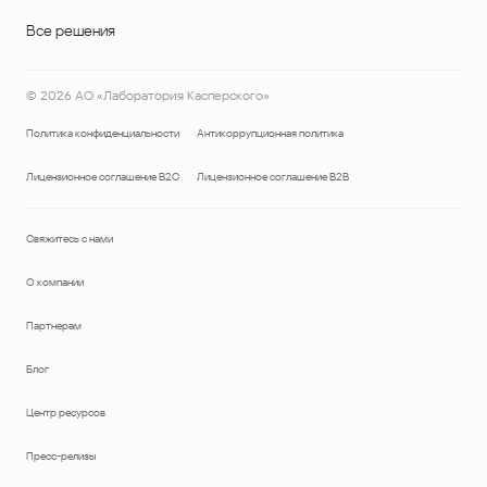
Все решения
©
2026
АО «Лаборатория Касперского»
Политика конфиденциальности
Антикоррупционная политика
Лицензионное соглашение B2C
Лицензионное соглашение B2B
Свяжитесь с нами
О компании
Партнерам
Блог
Центр ресурсов
Пресс-релизы