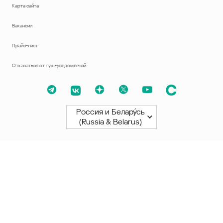
Карта сайта
Вакансии
Прайс-лист
Отказаться от пуш-уведомлений
Россия и Белару́сь
(Russia & Belarus)
Северная и Южная Америки
América Latina
Brasil
United States