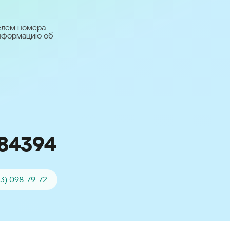
台灣 (Taiwan)
日本語 (Japan)
елем номера.
информацию об
Для всех других
стран
Глобальная версия
84394
03) 098-79-72