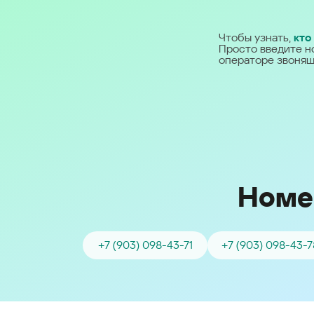
Ближний Восток
Чтобы узнать,
кто
Просто введите н
Middle East (English)
операторе звонящ
الشرق الأوسط (Arabic)
Номе
+7 (903) 098-43-71
+7 (903) 098-43-7