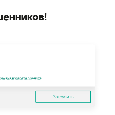
енников!
рантия возврата средств
Загрузить