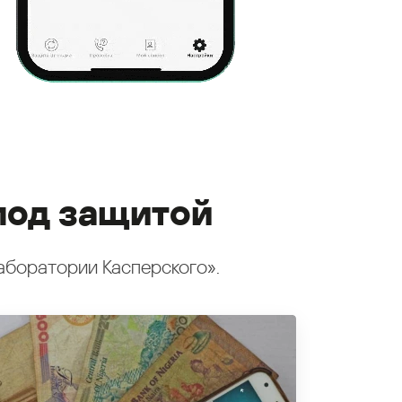
под защитой
аборатории Касперского».