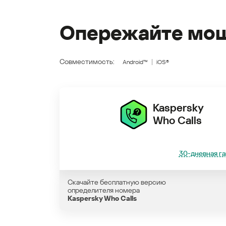
Опережайте мош
Совместимость:
Android™
iOS®
Kaspersky
Who Calls
30-дневная га
Скачайте бесплатную версию
определителя номера
Kaspersky Who Calls