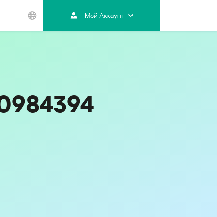
Мой Аккаунт
Азиатско-
Тихоокеанский
регион
Australia
India
30984394
Indonesia (Bahasa)
Malaysia - English
Malaysia - Bahasa Melayu
New Zealand
Việt Nam
ไทย (Thailand)
한국 (Korea)
中国 (China)
香港特別行政區 (Hong Kong SAR)