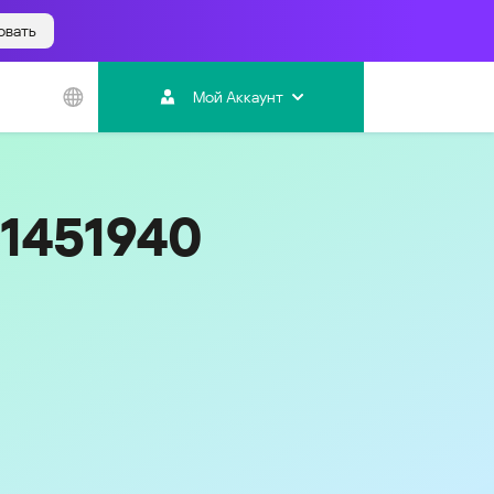
овать
Азиатско-
Тихоокеанский
Мой Аккаунт
регион
Australia
India
31451940
Indonesia (Bahasa)
Malaysia - English
Malaysia - Bahasa Melayu
New Zealand
Việt Nam
ไทย (Thailand)
한국 (Korea)
中国 (China)
香港特別行政區 (Hong Kong SAR)