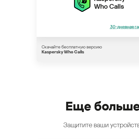
Who Calls
30-дневная га
Скачайте бесплатную версию
Kaspersky Who Calls
Еще больше
Защитите ваши устройств