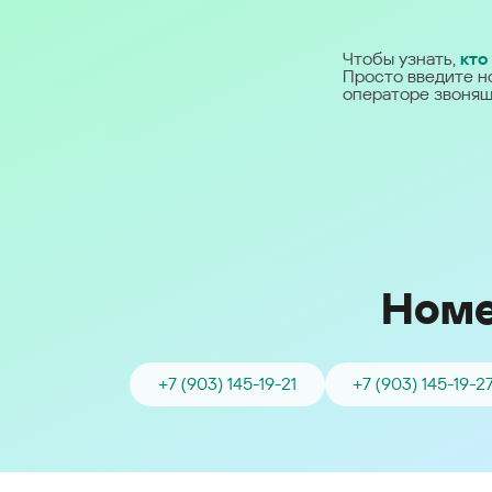
Ближний Восток
Чтобы узнать,
кто
Просто введите н
Middle East (English)
операторе звонящ
الشرق الأوسط (Arabic)
Номе
+7 (903) 145-19-21
+7 (903) 145-19-2