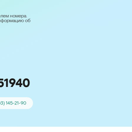
台灣 (Taiwan)
日本語 (Japan)
елем номера.
информацию об
Для всех других
стран
Глобальная версия
51940
03) 145-21-90