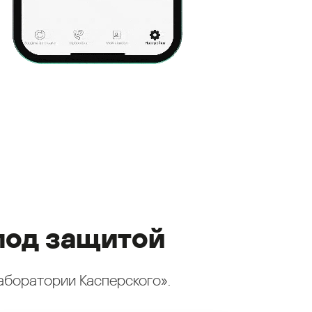
под защитой
аборатории Касперского».