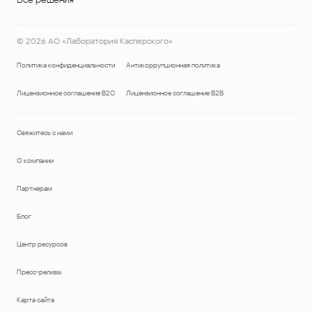
©
2026
АО «Лаборатория Касперского»
Политика конфиденциальности
Антикоррупционная политика
Лицензионное соглашение B2C
Лицензионное соглашение B2B
Свяжитесь с нами
О компании
Партнерам
Блог
Центр ресурсов
Пресс-релизы
Карта сайта