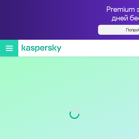
Premium 
дней бе
Попро
Кто звонил с номера
+79034103777
Код
903
Оператор
Билайн