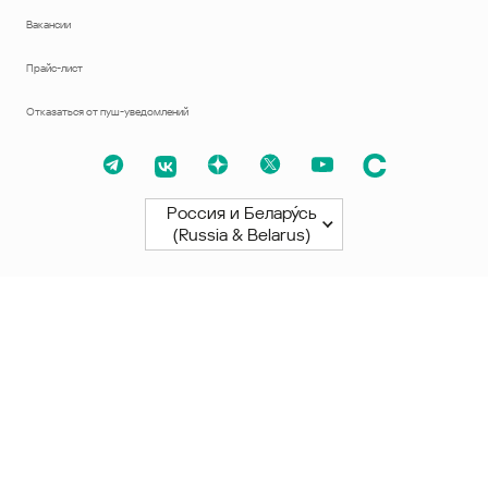
Вакансии
Прайс-лист
Отказаться от пуш-уведомлений
Россия и Белару́сь
(Russia & Belarus)
Северная и Южная Америки
América Latina
Brasil
United States
Canada - English