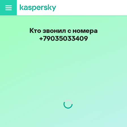
Кто звонил с номера
+79035033409
Код
903
Оператор
Билайн