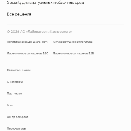
Security для виртуальных и облачных сред
Все решения
©
2026
АО «Лаборатория Касперского»
Политика конфиденциальности
Антикоррупционная политика
Лицензионное соглашение B2C
Лицензионное соглашение B2B
Свяжитесь с нами
О компании
Партнерам
Блог
Центр ресурсов
Пресс-релизы