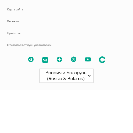
Карта сайта
Вакансии
Прайс-лист
Отказаться от пуш-уведомлений
Россия и Белару́сь
(Russia & Belarus)
Северная и Южная Америки
América Latina
Brasil