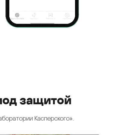
под защитой
аборатории Касперского».