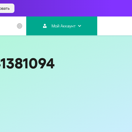
овать
Азиатско-
Тихоокеанский
Мой Аккаунт
регион
Australia
India
41381094
Indonesia (Bahasa)
Malaysia - English
Malaysia - Bahasa Melayu
New Zealand
Việt Nam
ไทย (Thailand)
한국 (Korea)
中国 (China)
香港特別行政區 (Hong Kong SAR)