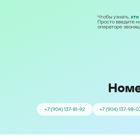
Ближний Восток
Чтобы узнать,
кто
Просто введите н
Middle East (English)
операторе звонящ
الشرق الأوسط (Arabic)
Номе
+7 (904) 137-81-92
+7 (904) 137-98-0