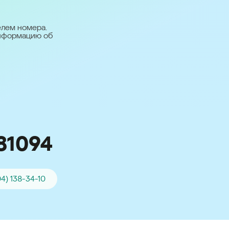
台灣 (Taiwan)
日本語 (Japan)
елем номера.
информацию об
Для всех других
стран
Глобальная версия
81094
04) 138-34-10