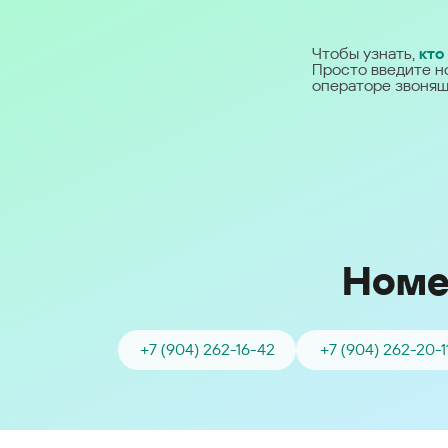
Ближний Восток
Чтобы узнать,
кто
Просто введите н
Middle East (English)
операторе звонящ
الشرق الأوسط (Arabic)
Номе
+7 (904) 262-16-42
+7 (904) 262-20-1