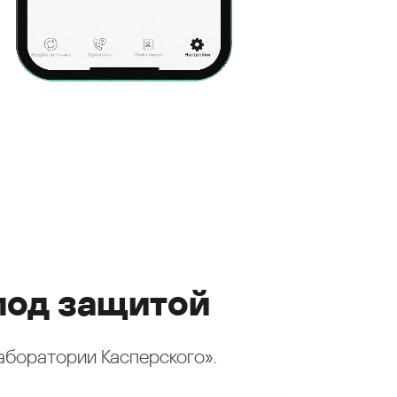
под защитой
аборатории Касперского».