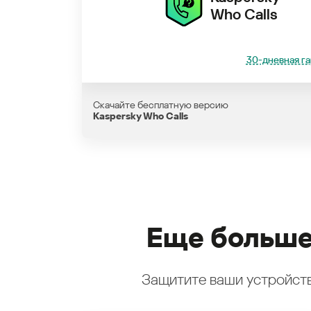
Who Calls
30-дневная га
Скачайте бесплатную версию
Kaspersky Who Calls
Еще больше
Защитите ваши устройств