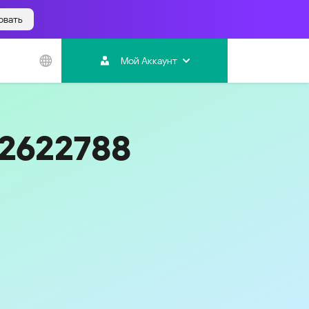
овать
Азиатско-
Тихоокеанский
Мой Аккаунт
регион
Australia
India
42622788
Indonesia (Bahasa)
Malaysia - English
Malaysia - Bahasa Melayu
New Zealand
Việt Nam
ไทย (Thailand)
한국 (Korea)
中国 (China)
香港特別行政區 (Hong Kong SAR)