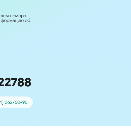
台灣 (Taiwan)
日本語 (Japan)
елем номера.
информацию об
Для всех других
стран
Глобальная версия
22788
4) 262-60-96