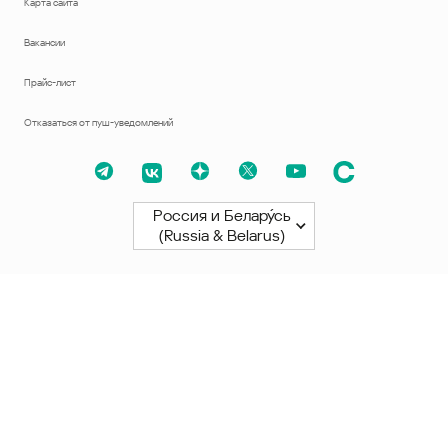
Карта сайта
Вакансии
Прайс-лист
Отказаться от пуш-уведомлений
Россия и Белару́сь
(Russia & Belarus)
Северная и Южная Америки
América Latina
Brasil
United States