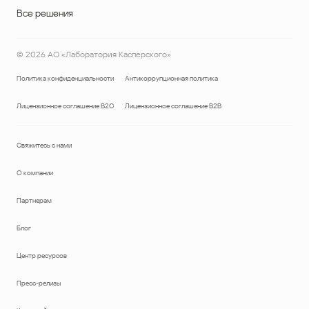
Все решения
©
2026
АО «Лаборатория Касперского»
Политика конфиденциальности
Антикоррупционная политика
Лицензионное соглашение B2C
Лицензионное соглашение B2B
Свяжитесь с нами
О компании
Партнерам
Блог
Центр ресурсов
Пресс-релизы