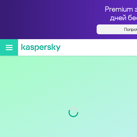
Premium 
дней бе
Попро
Кто звонил с номера
+79056699630
Код
905
Оператор
Билайн