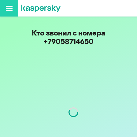
Кто звонил с номера
+79058714650
Код
905
Оператор
Билайн