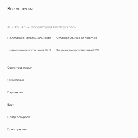
Все решения
©
2026
АО «Лаборатория Касперского»
Политика конфиденциальности
Антикоррупционная политика
Лицензионное соглашение B2C
Лицензионное соглашение B2B
Свяжитесь с нами
О компании
Партнерам
Блог
Центр ресурсов
Пресс-релизы