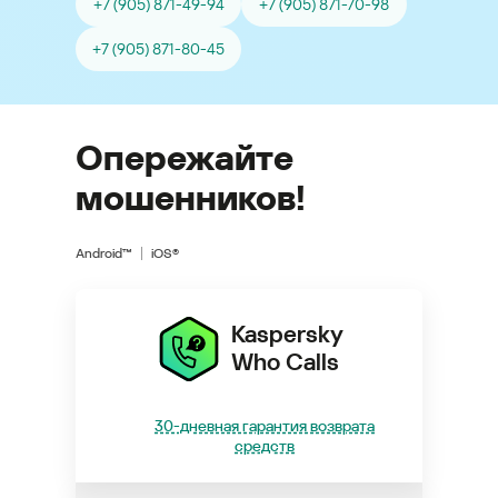
+7 (905) 871-49-94
+7 (905) 871-70-98
+7 (905) 871-80-45
Опережайте
мошенников!
Android™
iOS®
Kaspersky
Who Calls
30-дневная гарантия возврата
средств