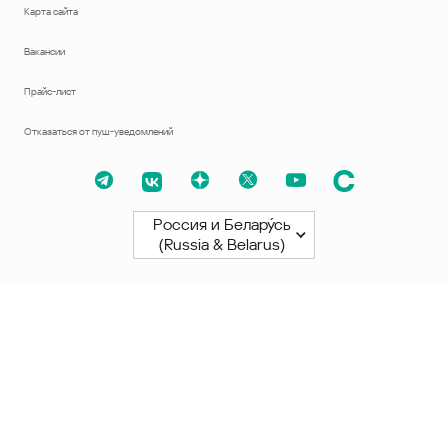
Карта сайта
Вакансии
Прайс-лист
Отказаться от пуш-уведомлений
Россия и Белару́сь
(Russia & Belarus)
Северная и Южная Америки
América Latina
Brasil
United States