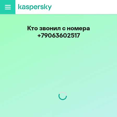
Кто звонил с номера
+79063602517
Код
906
Оператор
Билайн