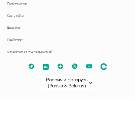
Пресс-релизы
Карта сайта
Вакансии
Прайс-лист
Отказаться от пуш-уведомлений
Россия и Белару́сь
(Russia & Belarus)
Северная и Южная Америки
América Latina
Brasil