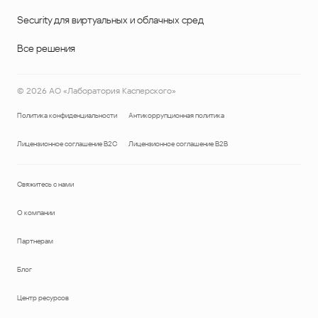
Security для виртуальных и облачных сред
Все решения
©
2026
АО «Лаборатория Касперского»
Политика конфиденциальности
Антикоррупционная политика
Лицензионное соглашение B2C
Лицензионное соглашение B2B
Свяжитесь с нами
О компании
Партнерам
Блог
Центр ресурсов