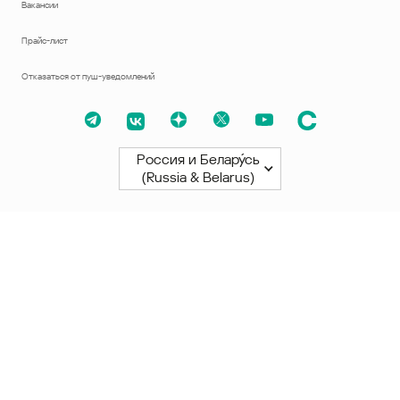
Вакансии
Прайс-лист
Отказаться от пуш-уведомлений
Россия и Белару́сь
(Russia & Belarus)
Северная и Южная Америки
América Latina
Brasil
United States
Canada - English
Canada - Français