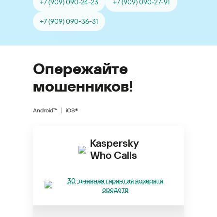
+7 (909) 090-24-23
+7 (909) 090-27-91
+7 (909) 090-36-31
Опережайте
мошенников!
Android™
iOS®
Kaspersky
Who Calls
30-дневная гарантия возврата
средств