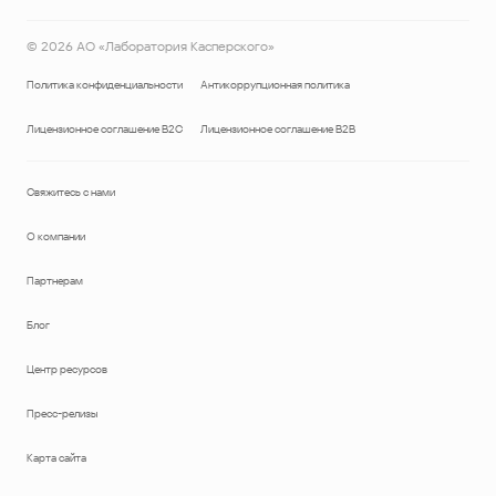
©
2026
АО «Лаборатория Касперского»
Политика конфиденциальности
Антикоррупционная политика
Лицензионное соглашение B2C
Лицензионное соглашение B2B
Свяжитесь с нами
О компании
Партнерам
Блог
Центр ресурсов
Пресс-релизы
Карта сайта