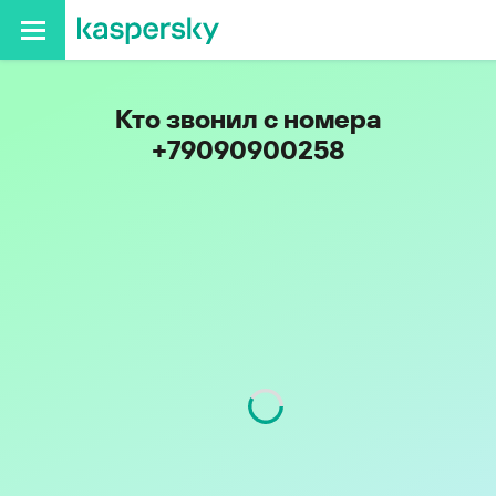
Кто звонил с номера
+79090900258
Код
909
Оператор
Билайн