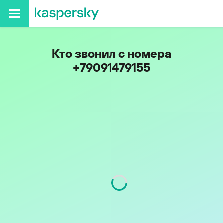
Кто звонил с номера
+79091479155
Код
909
Оператор
Билайн