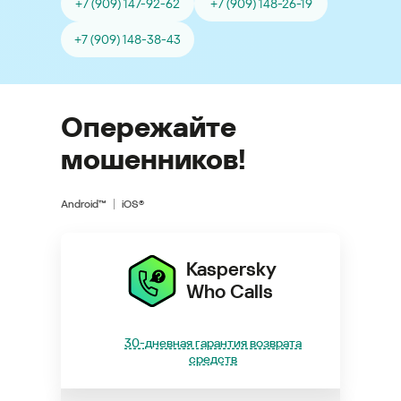
+7 (909) 147-92-62
+7 (909) 148-26-19
+7 (909) 148-38-43
Опережайте
мошенников!
Android™
iOS®
Kaspersky
Who Calls
30-дневная гарантия возврата
средств