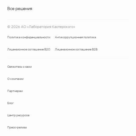
Все решения
©
2026
АО «Лаборатория Касперского»
Политика конфиденциальности
Антикоррупционная политика
Лицензионное соглашение B2C
Лицензионное соглашение B2B
Свяжитесь с нами
О компании
Партнерам
Блог
Центр ресурсов
Пресс-релизы