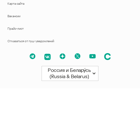
Карта сайта
Вакансии
Прайс-лист
Отказаться от пуш-уведомлений
Россия и Белару́сь
(Russia & Belarus)
Северная и Южная Америки
América Latina
Brasil
United States