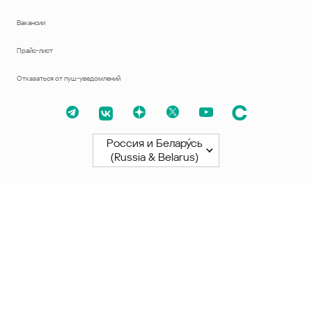
Вакансии
Прайс-лист
Отказаться от пуш-уведомлений
Россия и Белару́сь
(Russia & Belarus)
Северная и Южная Америки
América Latina
Brasil
United States
Canada - English