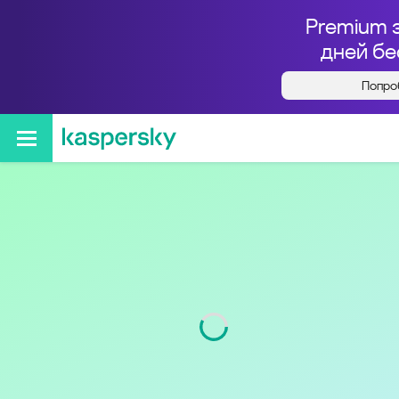
Premium 
дней бе
Попро
Кто звонил с номера
+79097827037
Код
909
Оператор
Билайн