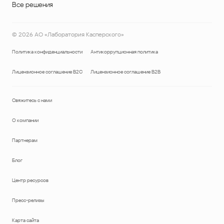
Все решения
©
2026
АО «Лаборатория Касперского»
Политика конфиденциальности
Антикоррупционная политика
Лицензионное соглашение B2C
Лицензионное соглашение B2B
Свяжитесь с нами
О компании
Партнерам
Блог
Центр ресурсов
Пресс-релизы
Карта сайта