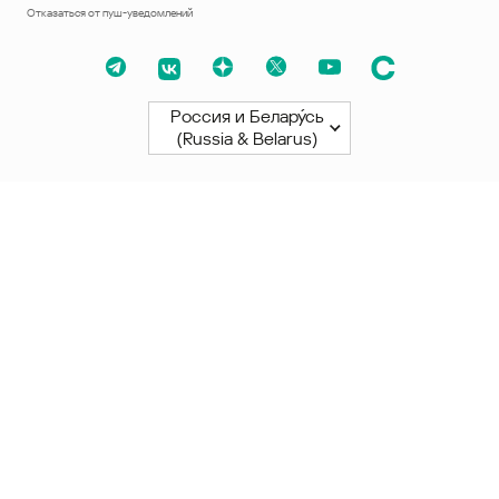
Отказаться от пуш-уведомлений
Россия и Белару́сь
(Russia & Belarus)
Северная и Южная Америки
América Latina
Brasil
United States
Canada - English
Canada - Français
Африка