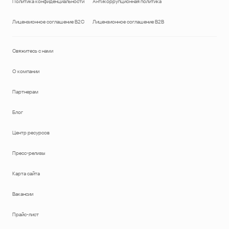
Политика конфиденциальности
Антикоррупционная политика
Лицензионное соглашение B2C
Лицензионное соглашение B2B
Свяжитесь с нами
О компании
Партнерам
Блог
Центр ресурсов
Пресс-релизы
Карта сайта
Вакансии
Прайс-лист