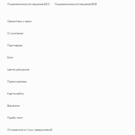
Лицензионное соглашение B2C
Лицензионное соглашение B2B
Свяжитесь с нами
О компании
Партнерам
Блог
Центр ресурсов
Пресс-релизы
Карта сайта
Вакансии
Прайс-лист
Отказаться от пуш-уведомлений