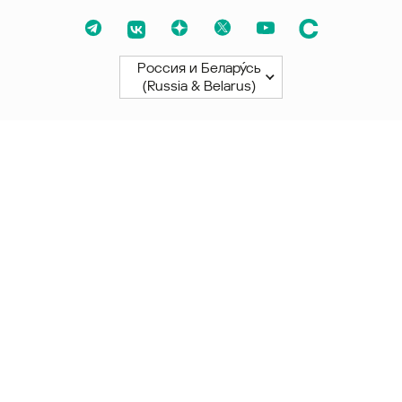
Россия и Белару́сь
(Russia & Belarus)
Северная и Южная Америки
América Latina
Brasil
United States
Canada - English
Canada - Français
Африка
Afrique Francophone