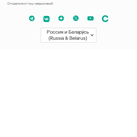
Отказаться от пуш-уведомлений
Россия и Белару́сь
(Russia & Belarus)
Северная и Южная Америки
América Latina
Brasil
United States
Canada - English
Canada - Français
Африка