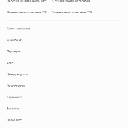
Политика конфиденциальности
Антикоррупционная политика
Лицензионное соглашение B2C
Лицензионное соглашение B2B
Свяжитесь с нами
О компании
Партнерам
Блог
Центр ресурсов
Пресс-релизы
Карта сайта
Вакансии
Прайс-лист