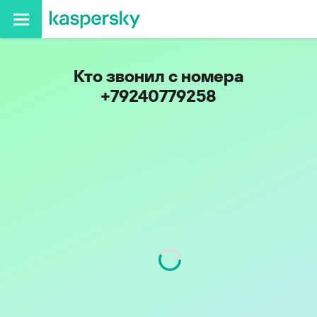
Кто звонил с номера
+79240779258
Код
924
Оператор
МегаФон