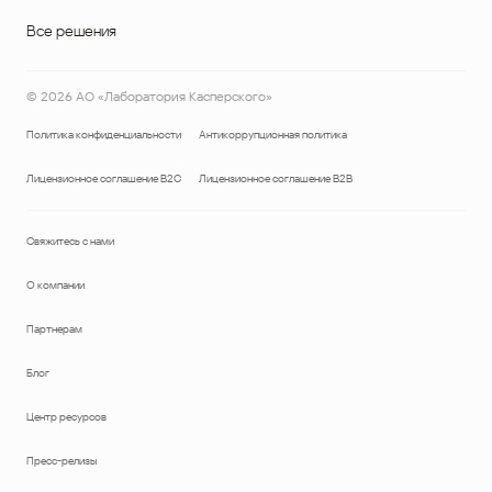
Все решения
©
2026
АО «Лаборатория Касперского»
Политика конфиденциальности
Антикоррупционная политика
Лицензионное соглашение B2C
Лицензионное соглашение B2B
Свяжитесь с нами
О компании
Партнерам
Блог
Центр ресурсов
Пресс-релизы