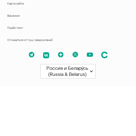
Карта сайта
Вакансии
Прайс-лист
Отказаться от пуш-уведомлений
Россия и Белару́сь
(Russia & Belarus)
Северная и Южная Америки
América Latina
Brasil
United States