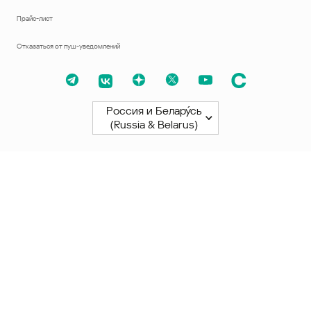
Прайс-лист
Отказаться от пуш-уведомлений
Россия и Белару́сь
(Russia & Belarus)
Северная и Южная Америки
América Latina
Brasil
United States
Canada - English
Canada - Français