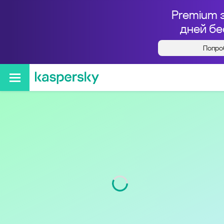
Premium 
дней бе
Попро
Кто звонил с номера
+79243337707
Код
924
Оператор
МегаФон