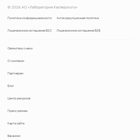
©
2026
АО «Лаборатория Касперского»
Политика конфиденциальности
Антикоррупционная политика
Лицензионное соглашение B2C
Лицензионное соглашение B2B
Свяжитесь с нами
О компании
Партнерам
Блог
Центр ресурсов
Пресс-релизы
Карта сайта
Вакансии