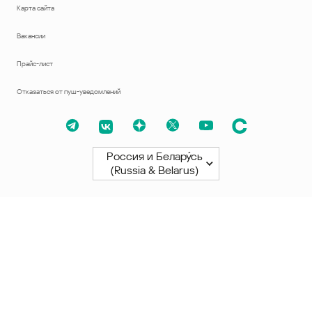
Карта сайта
Вакансии
Прайс-лист
Отказаться от пуш-уведомлений
Россия и Белару́сь
(Russia & Belarus)
Северная и Южная Америки
América Latina
Brasil
United States