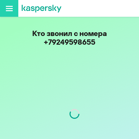
Кто звонил с номера
+79249598655
Код
924
Оператор
МегаФон