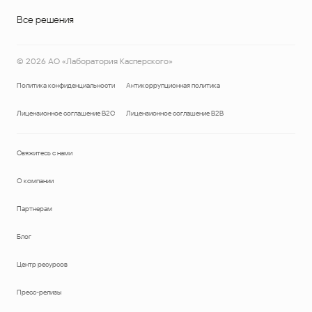
Все решения
©
2026
АО «Лаборатория Касперского»
Политика конфиденциальности
Антикоррупционная политика
Лицензионное соглашение B2C
Лицензионное соглашение B2B
Свяжитесь с нами
О компании
Партнерам
Блог
Центр ресурсов
Пресс-релизы