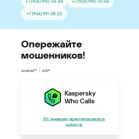
+7 (924) 990-54-44
+7 (924) 990-70-66
+7 (924) 991-28-23
Опережайте
мошенников!
Android™
iOS®
Kaspersky
Who Calls
30-дневная гарантия возврата
средств