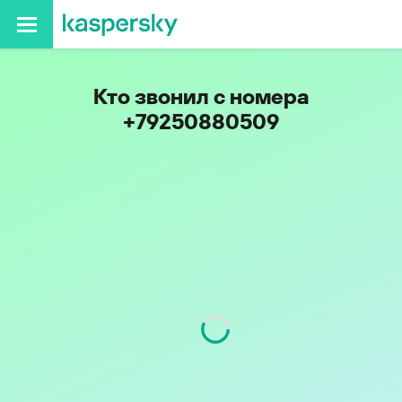
Кто звонил с номера
+79250880509
Код
925
Оператор
МегаФон