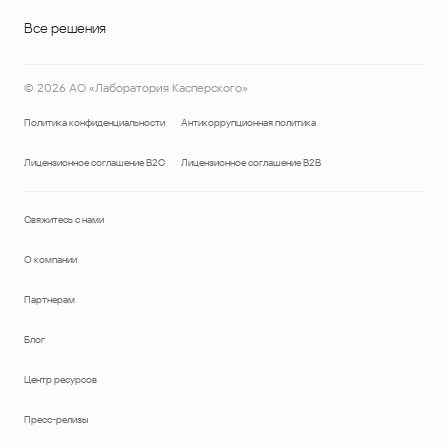
Все решения
©
2026
АО «Лаборатория Касперского»
Политика конфиденциальности
Антикоррупционная политика
Лицензионное соглашение B2C
Лицензионное соглашение B2B
Свяжитесь с нами
О компании
Партнерам
Блог
Центр ресурсов
Пресс-релизы