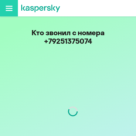
Кто звонил с номера
+79251375074
Код
925
Оператор
МегаФон