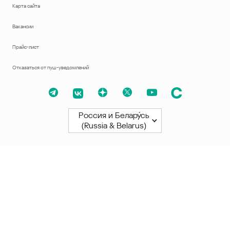
Карта сайта
Вакансии
Прайс-лист
Отказаться от пуш-уведомлений
Россия и Белару́сь
(Russia & Belarus)
Северная и Южная Америки
América Latina
Brasil
United States