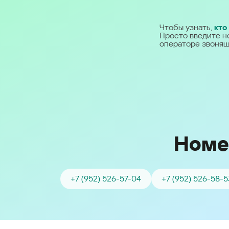
Ближний Восток
Чтобы узнать,
кто
Просто введите н
Middle East (English)
операторе звонящ
الشرق الأوسط (Arabic)
Номе
+7 (952) 526-57-04
+7 (952) 526-58-5