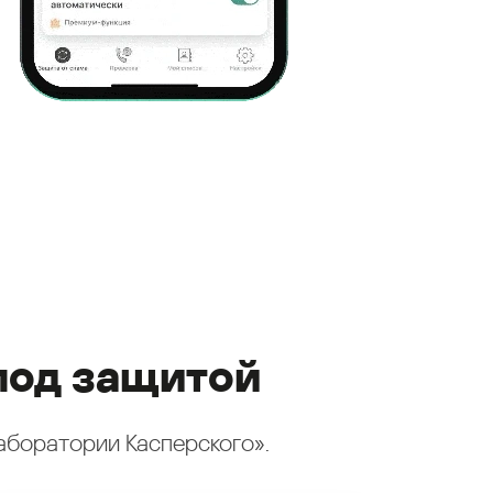
под защитой
аборатории Касперского».