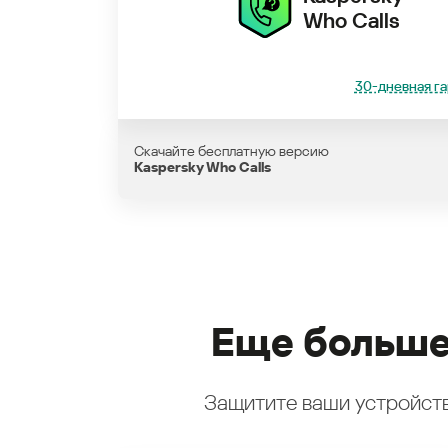
Who Calls
30-дневная га
Скачайте бесплатную версию
Kaspersky Who Calls
Еще больше
Защитите ваши устройств