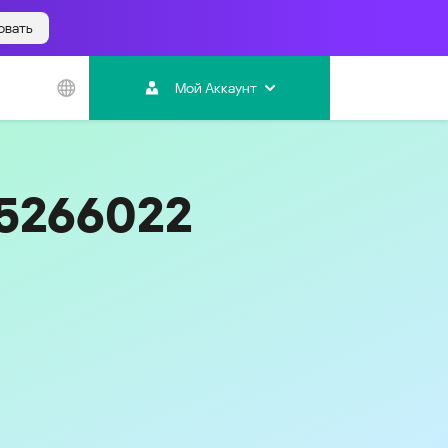
овать
Азиатско-
Тихоокеанский
Мой Аккаунт
регион
Australia
India
25266022
Indonesia (Bahasa)
Malaysia - English
Malaysia - Bahasa Melayu
New Zealand
Việt Nam
ไทย (Thailand)
한국 (Korea)
中国 (China)
香港特別行政區 (Hong Kong SAR)