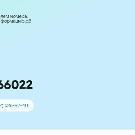
台灣 (Taiwan)
日本語 (Japan)
елем номера.
информацию об
Для всех других
стран
Глобальная версия
66022
2) 526-92-40