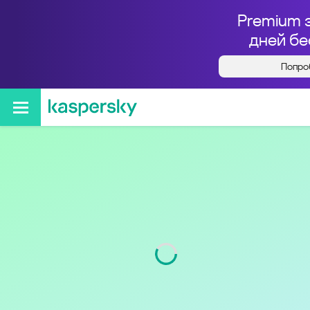
Premium 
дней бе
Попро
Кто звонил с номера
+79586342619
Код
958
Оператор
Tele2