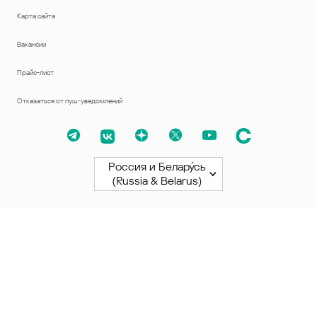
Карта сайта
Вакансии
Прайс-лист
Отказаться от пуш-уведомлений
Россия и Белару́сь
(Russia & Belarus)
Северная и Южная Америки
América Latina
Brasil
United States