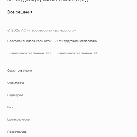
Все решения
©
2026
АО «Лаборатория Касперского»
Политика конфиденциальности
Антикоррупционная политика
Лицензионное соглашение B2C
Лицензионное соглашение B2B
Свяжитесь с нами
О компании
Партнерам
Блог
Центр ресурсов
Пресс-релизы