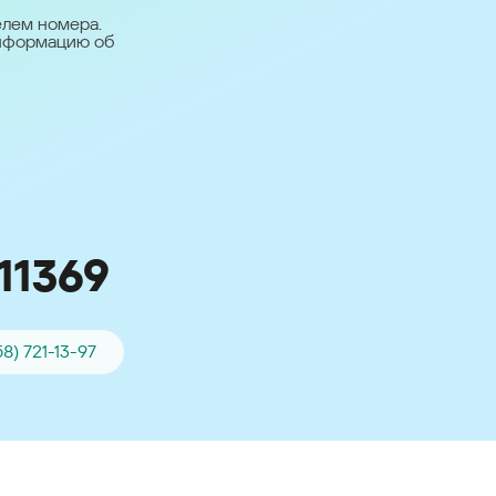
台灣 (Taiwan)
елем номера.
информацию об
日本語 (Japan)
Для всех других
стран
Глобальная версия
11369
58) 721-13-97