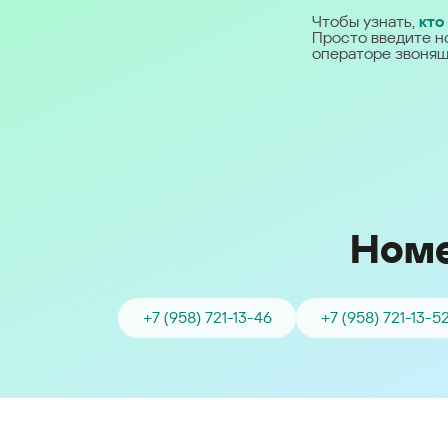
Ближний Восток
Чтобы узнать,
кто
Просто введите н
операторе звонящ
Middle East (English)
الشرق الأوسط (Arabic)
Номе
+7 (958) 721-13-46
+7 (958) 721-13-5