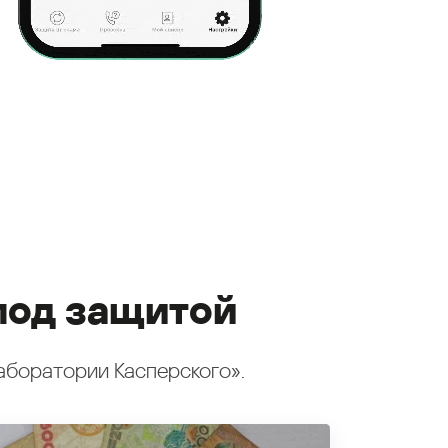
под защитой
аборатории Касперского».