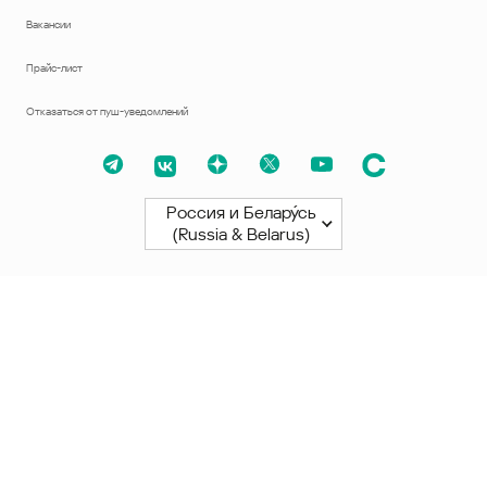
Вакансии
Прайс-лист
Отказаться от пуш-уведомлений
Россия и Белару́сь
(Russia & Belarus)
Северная и Южная Америки
América Latina
Brasil
United States
Canada - English