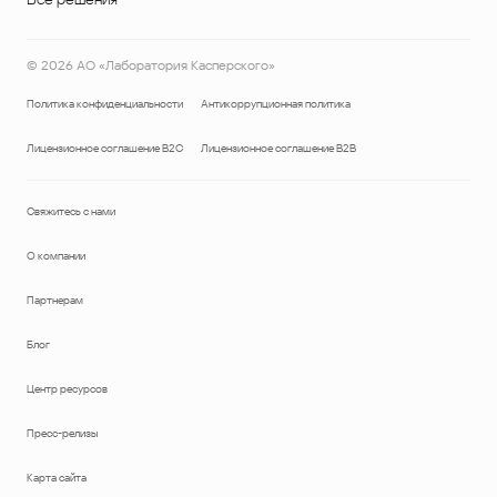
©
2026
АО «Лаборатория Касперского»
Политика конфиденциальности
Антикоррупционная политика
Лицензионное соглашение B2C
Лицензионное соглашение B2B
Свяжитесь с нами
О компании
Партнерам
Блог
Центр ресурсов
Пресс-релизы
Карта сайта