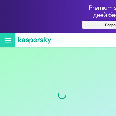
Premium 
дней бе
Попро
Кто звонил с номера
+79613882835
Код
961
Оператор
Билайн