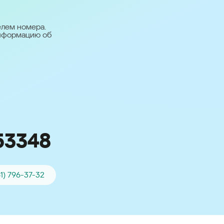
台灣 (Taiwan)
日本語 (Japan)
елем номера.
информацию об
Для всех других
стран
Глобальная версия
53348
61) 796-37-32