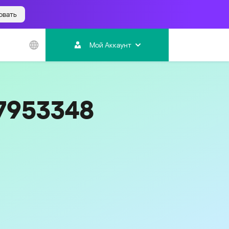
овать
Азиатско-
Тихоокеанский
Мой Аккаунт
регион
Australia
India
17953348
Indonesia (Bahasa)
Malaysia - English
Malaysia - Bahasa Melayu
New Zealand
Việt Nam
ไทย (Thailand)
한국 (Korea)
中国 (China)
香港特別行政區 (Hong Kong SAR)