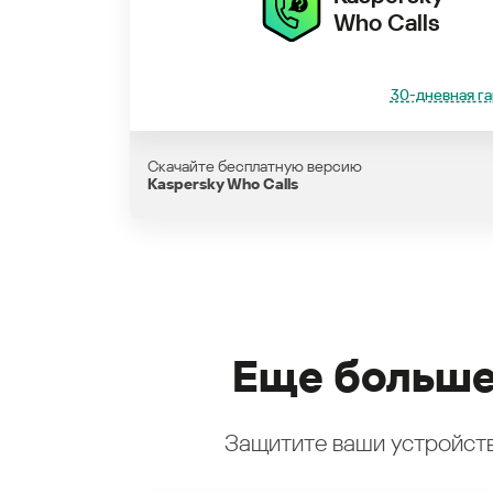
Who Calls
30-дневная га
Скачайте бесплатную версию
Kaspersky Who Calls
Еще больше
Защитите ваши устройств