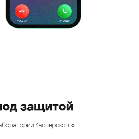
под защитой
аборатории Касперского».