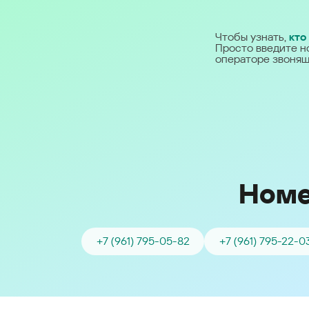
Ближний Восток
Чтобы узнать,
кто
Просто введите н
Middle East (English)
операторе звонящ
الشرق الأوسط (Arabic)
Номе
+7 (961) 795-05-82
+7 (961) 795-22-0