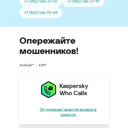
+7 (962) 146-37-70
+7 (962) 146-37-91
+7 (962) 146-70-49
Опережайте
мошенников!
Android™
iOS®
Kaspersky
Who Calls
30-дневная гарантия возврата
средств