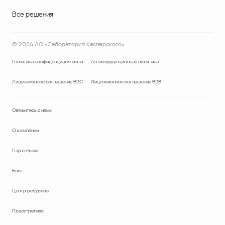
Все решения
©
2026
АО «Лаборатория Касперского»
Политика конфиденциальности
Антикоррупционная политика
Лицензионное соглашение B2C
Лицензионное соглашение B2B
Свяжитесь с нами
О компании
Партнерам
Блог
Центр ресурсов
Пресс-релизы