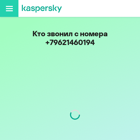
Кто звонил с номера
+79621460194
Код
962
Оператор
Билайн