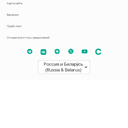
Карта сайта
Вакансии
Прайс-лист
Отказаться от пуш-уведомлений
Россия и Белару́сь
(Russia & Belarus)
Северная и Южная Америки
América Latina
Brasil
United States